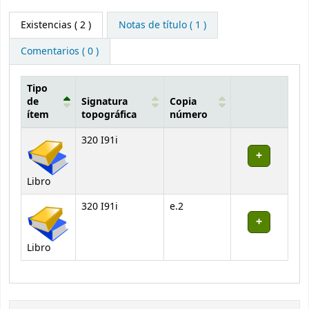
Existencias
( 2 )
Notas de título ( 1 )
Comentarios ( 0 )
Tipo
de
Signatura
Copia
ítem
topográfica
número
Existencias
320 I91i
Libro
320 I91i
e.2
Libro