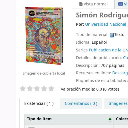
Vista normal
Vi
Simón Rodrigue
Por:
Universidad Nacional
Tipo de material:
Texto
Idioma:
Español
Series
Publicacion de la U
Detalles de publicación:
Ca
Descripción:
707 páginas
Recursos en línea:
Descarg
Imagen de cubierta local
Etiquetas de esta bibliotec
Valoración
Valoración media: 0.0 (0 votos)
Existencias
( 1 )
Comentarios ( 0 )
Imágenes
Tipo de ítem
Colec
Existencias