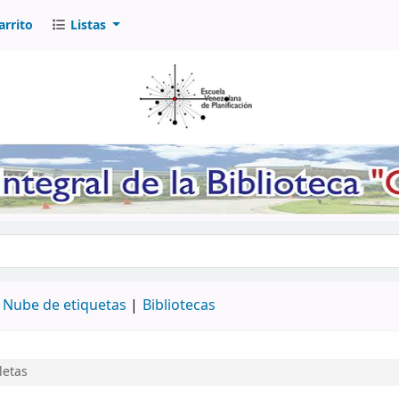
arrito
Listas
logo por palabra clave
Nube de etiquetas
Bibliotecas
letas