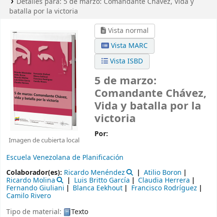
Detalles para:
5 de marzo:
Comandante Chávez, Vida y
batalla por la victoria
Vista normal
Vista MARC
Vista ISBD
5 de marzo:
Comandante Chávez,
Vida y batalla por la
victoria
Por:
Imagen de cubierta local
Escuela Venezolana de Planificación
Colaborador(es):
Ricardo Menéndez
Atilio Boron
Ricardo Molina
Luis Britto García
Claudia Herrera
Fernando Giuliani
Blanca Eekhout
Francisco Rodríguez
Camilo Rivero
Tipo de material:
Texto