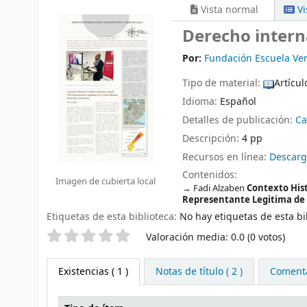
Vista normal
Vi
Derecho intern
Por:
Fundación Escuela Ven
Tipo de material:
Artícul
Idioma:
Español
Detalles de publicación:
Ca
Descripción:
4 pp
Recursos en línea:
Descarg
Contenidos:
Imagen de cubierta local
Fadi Alzaben
Contexto Hist
Representante Legitima de 
Etiquetas de esta biblioteca:
No hay etiquetas de esta bib
Valoración
Valoración media: 0.0 (0 votos)
Existencias
( 1 )
Notas de título ( 2 )
Comentar