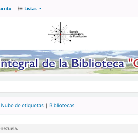
arrito
Listas
logo por palabra clave
Nube de etiquetas
Bibliotecas
enezuela.