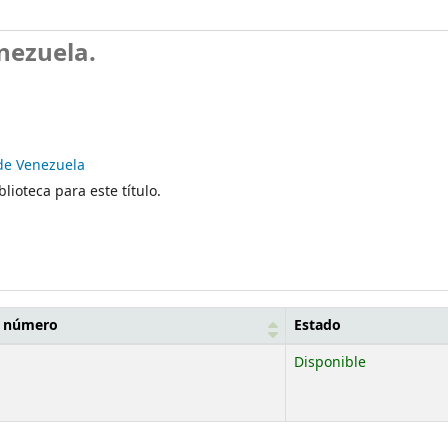
nezuela.
de Venezuela
lioteca para este título.
a número
Estado
Disponible