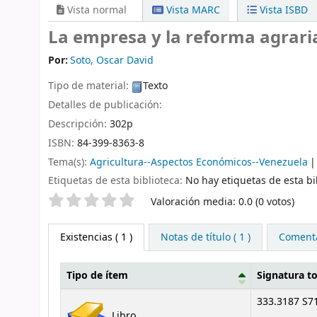
Vista normal
Vista MARC
Vista ISBD
La empresa y la reforma agraria
Por:
Soto, Oscar David
Tipo de material:
Texto
Detalles de publicación:
Descripción:
302p
ISBN:
84-399-8363-8
Tema(s):
Agricultura--Aspectos Económicos--Venezuela
Etiquetas de esta biblioteca:
No hay etiquetas de esta bib
Valoración
Valoración media: 0.0 (0 votos)
Existencias
( 1 )
Notas de título ( 1 )
Comentar
Tipo de ítem
Signatura t
Existencias
333.3187 S7
Libro