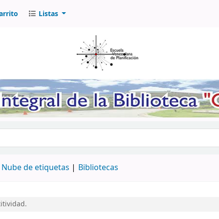
arrito
Listas
logo por palabra clave
Nube de etiquetas
Bibliotecas
itividad.