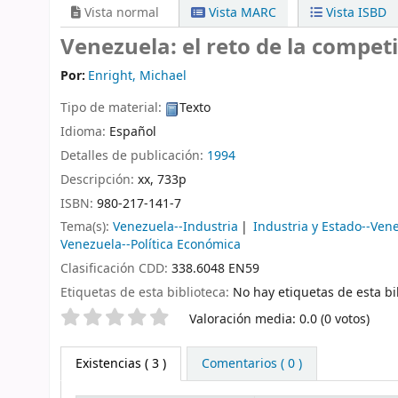
Vista normal
Vista MARC
Vista ISBD
Venezuela: el reto de la competi
Por:
Enright, Michael
Tipo de material:
Texto
Idioma:
Español
Detalles de publicación:
1994
Descripción:
xx, 733p
ISBN:
980-217-141-7
Tema(s):
Venezuela--Industria
Industria y Estado--Ven
Venezuela--Política Económica
Clasificación CDD:
338.6048 EN59
Etiquetas de esta biblioteca:
No hay etiquetas de esta bib
Valoración
Valoración media: 0.0 (0 votos)
Existencias
( 3 )
Comentarios ( 0 )