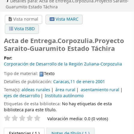
Detalles para:
Acta de Entrega.Corpozulia.Proyecto Saraito-
Guarumito Estado Táchira
Vista normal
Vista MARC
Vista ISBD
Acta de Entrega.Corpozulia.Proyecto
Saraito-Guarumito Estado Táchira
Por:
Corporación de Desarrollo de la Región Zuliana-Corpozulia
Tipo de material:
Texto
Detalles de publicación:
Caracas,11 de enero 2001
Tema(s):
aldeas rurales
área rural
asentamiento rural
ejes de desarrollo
Instituto autónomo
Etiquetas de esta biblioteca:
No hay etiquetas de esta
biblioteca para este título.
Valoración
Valoración media: 0.0 (0 votos)
Existencias
( 1 )
Notas de título ( 1 )