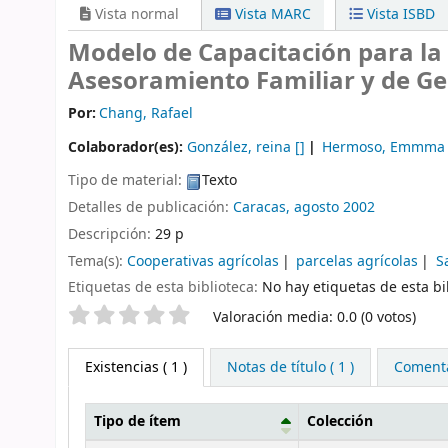
Vista normal
Vista MARC
Vista ISBD
Modelo de Capacitación para la 
Asesoramiento Familiar y de G
Por:
Chang, Rafael
Colaborador(es):
González, reina
[]
Hermoso, Emmma y 
Tipo de material:
Texto
Detalles de publicación:
Caracas, agosto 2002
Descripción:
29 p
Tema(s):
Cooperativas agrícolas
parcelas agrícolas
S
Etiquetas de esta biblioteca:
No hay etiquetas de esta bib
Valoración
Valoración media: 0.0 (0 votos)
Existencias
( 1 )
Notas de título ( 1 )
Comentar
Tipo de ítem
Colección