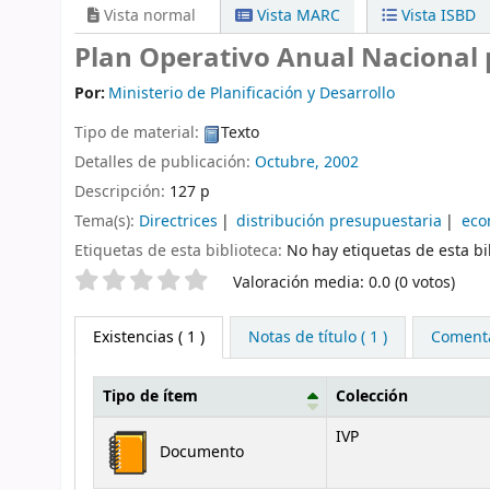
Vista normal
Vista MARC
Vista ISBD
Plan Operativo Anual Nacional pa
Por:
Ministerio de Planificación y Desarrollo
Tipo de material:
Texto
Detalles de publicación:
Octubre, 2002
Descripción:
127 p
Tema(s):
Directrices
distribución presupuestaria
eco
Etiquetas de esta biblioteca:
No hay etiquetas de esta bib
Valoración
Valoración media: 0.0 (0 votos)
Existencias
( 1 )
Notas de título ( 1 )
Comentar
Tipo de ítem
Colección
Existencias
IVP
Documento