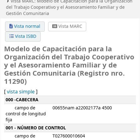
Vista MARC: Modelo de Capacitación para la Organización
del Trabajo Cooperativo y el Asesoramiento Familiar y de
Gestión Comunitaria
Vista normal
Vista MARC
Vista ISBD
Modelo de Capacitación para la
Organización del Trabajo Cooperativo
y el Asesoramiento Familiar y de
Gestión Comunitaria (Registro nro.
11290)
[
vista simple
]
Detalles MARC
000 -CABECERA
campo de
00655nam a22002177a 4500
control de longitud
fija
001 - NÚMERO DE CONTROL
campo de
T027600010604