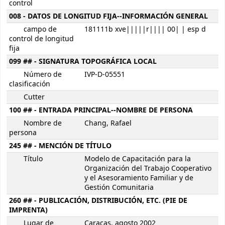
control
008 - DATOS DE LONGITUD FIJA--INFORMACIÓN GENERAL
campo de
181111b xve|||||r|||| 00| | esp d
control de longitud
fija
099 ## - SIGNATURA TOPOGRÁFICA LOCAL
Número de
IVP-D-05551
clasificación
Cutter
100 ## - ENTRADA PRINCIPAL--NOMBRE DE PERSONA
Nombre de
Chang, Rafael
persona
245 ## - MENCIÓN DE TÍTULO
Título
Modelo de Capacitación para la
Organización del Trabajo Cooperativo
y el Asesoramiento Familiar y de
Gestión Comunitaria
260 ## - PUBLICACIÓN, DISTRIBUCIÓN, ETC. (PIE DE
IMPRENTA)
Lugar de
Caracas, agosto 2002