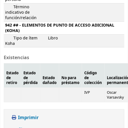
Término
indicativo de
función/relación
942 ## - ELEMENTOS DE PUNTO DE ACCESO ADICIONAL
(KOHA)
Tipo de ítem
Libro
Koha
Existencias
Estado
Estado
Código
de
de
Estado
No para
de
Localizació
retiro
pérdida
dañado
préstamo
colección
permanen
IVP
Oscar
Varsavsky
Imprimir